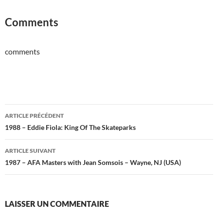
Comments
comments
Navigation
ARTICLE PRÉCÉDENT
des
1988 – Eddie Fiola: King Of The Skateparks
articles
ARTICLE SUIVANT
1987 – AFA Masters with Jean Somsois – Wayne, NJ (USA)
LAISSER UN COMMENTAIRE