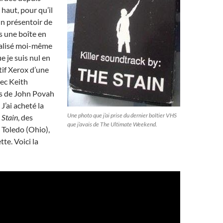
 haut, pour qu’il
n présentoir de
s une boîte en
réalisé moi-même
e je suis nul en
tif Xerox d’une
vec Keith
us de John Povah
J’ai acheté la
Une photo que j’ai prise du dernier boîtier VHS
 Stain
, des
que j’avais de The Ultimate Weekend.
 Toledo (Ohio),
tte. Voici la