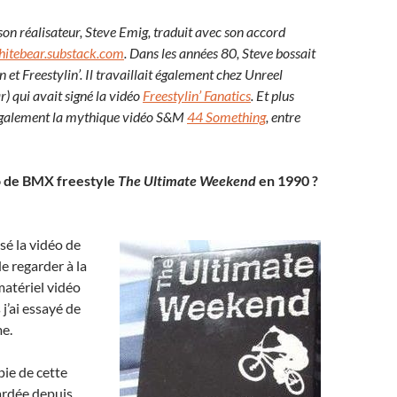
 son réalisateur, Steve Emig, traduit avec son accord
hitebear.substack.com
. Dans les années 80, Steve bossait
t Freestylin’. Il travaillait également chez Unreel
) qui avait signé la vidéo
Freestylin’ Fanatics
. Et plus
t également la mythique vidéo S&M
44 Something
, entre
éo de BMX freestyle
The Ultimate Weekend
en 1990 ?
sé la vidéo de
e regarder à la
matériel vidéo
j’ai essayé de
e.
ie de cette
rdée depuis