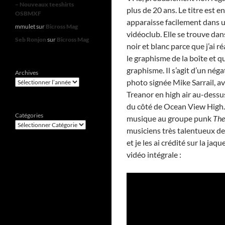
– Nouveaux teeshirts
plus de 20 ans. Le titre est en
OSBMXF
apparaisse facilement dans u
mmulet
sur
Bicross Mag
vidéoclub. Elle se trouve dan
Seb Ronjon
sur
Bicross Mag
noir et blanc parce que j’ai 
le graphisme de la boîte et qu
graphisme. Il s’agit d’un néga
Archives
photo signée Mike Sarrail, a
Treanor en high air au-dess
du côté de Ocean View High. 
Catégories
musique au groupe punk
The
musiciens très talentueux de
et je les ai crédité sur la jaque
vidéo intégrale :