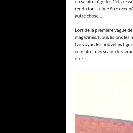
un salaire régulier. Cela res
rendu fou. J’aime être occupé 
autre chose…
Lors de la première vague des
magazines. Nous lisions les n
On voyait les nouvelles figu
consulter des scans de vie
dire.