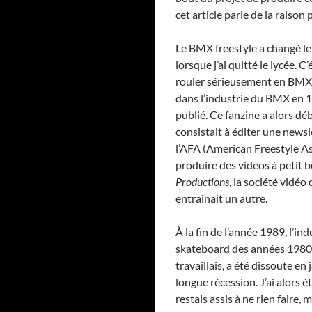
cet article parle de la raison p
Le BMX freestyle a changé le
lorsque j’ai quitté le lycée. 
rouler sérieusement en BMX d
dans l’industrie du BMX en 19
publié. Ce fanzine a alors dé
consistait à éditer une newsl
l’AFA (American Freestyle As
produire des vidéos à petit b
Productions
, la société vidéo
entraînait un autre.
À la fin de l’année 1989, l’in
skateboard des années 1980 
travaillais, a été dissoute e
longue récession. J’ai alors é
restais assis à ne rien faire,