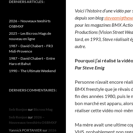
DERNIERS ARTICLES :
Voici l’histoire d’une vidéo par
depuis son blog
steveemigthew
2026 – Nouveaux teeshirts
pour les magazines BMX Action e
OSBMXF
Productions (Vision Street Wear
2025 – Les Bicross Mags de
tard, en 1993, Steve réalisai
nouveau en ligne
autre.
1987 – David Chabert – FR3
Midi-Provence
1987 – David Chabert – Entre
Pourquoi j’ai réalisé la vid
Haro et Bahut
Par Steve Emig
1990 – The Ultimate Weekend
Personne n’avait encore réali
BMX freestyle que je rêvais d
DERNIERS COMMENTAIRES :
fin des années 1980, puis le 
bon marché est apparu, alors 
Seb Ronjon
sur
Bicross Mag
réaliser cette vidéo moi-mêm
Seb Ronjon
sur
2026 –
Nouveaux teeshirts OSBMXF
Ma mère avait une ultime cop
Yannick PORTANIER
sur
2026
VHS, probablement non rega