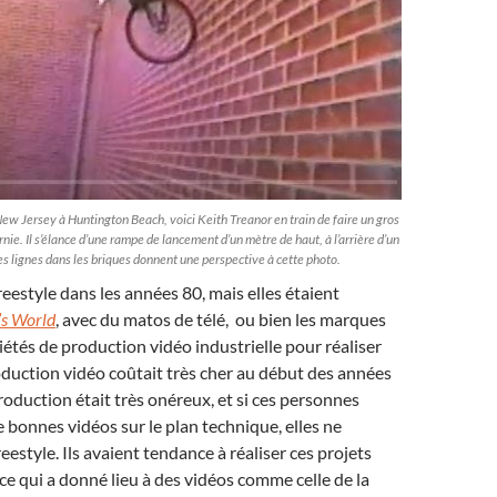
w Jersey à Huntington Beach, voici Keith Treanor en train de faire un gros
nie. Il s’élance d’une rampe de lancement d’un mètre de haut, à l’arrière d’un
es lignes dans les briques donnent une perspective à cette photo.
reestyle dans les années 80, mais elles étaient
s World
, avec du matos de télé, ou bien les marques
tés de production vidéo industrielle pour réaliser
roduction vidéo coûtait très cher au début des années
oduction était très onéreux, et si ces personnes
 bonnes vidéos sur le plan technique, elles ne
estyle. Ils avaient tendance à réaliser ces projets
ce qui a donné lieu à des vidéos comme celle de la