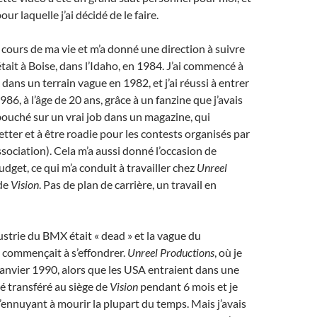
our laquelle j’ai décidé de le faire.
 cours de ma vie et m’a donné une direction à suivre
C’était à Boise, dans l’Idaho, en 1984. J’ai commencé à
ans un terrain vague en 1982, et j’ai réussi à entrer
86, à l’âge de 20 ans, grâce à un fanzine que j’avais
bouché sur un vrai job dans un magazine, qui
etter et à être roadie pour les contests organisés par
sociation). Cela m’a aussi donné l’occasion de
udget, ce qui m’a conduit à travailler chez
Unreel
 de
Vision
. Pas de plan de carrière, un travail en
dustrie du BMX était « dead » et la vague du
commençait à s’effondrer.
Unreel Productions
, où je
n janvier 1990, alors que les USA entraient dans une
té transféré au siège de
Vision
pendant 6 mois et je
 m’ennuyant à mourir la plupart du temps. Mais j’avais