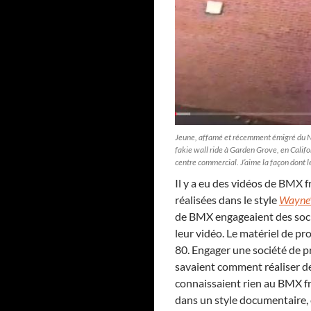
Jeune, affamé et récemment émigré du Ne
fakie wall ride à Garden Grove, en Califor
centre commercial. J’aime la façon dont l
Il y a eu des vidéos de BMX f
réalisées dans le style
Wayne’
de BMX engageaient des socié
leur vidéo. Le matériel de p
80. Engager une société de pr
savaient comment réaliser de
connaissaient rien au BMX fre
dans un style documentaire, 