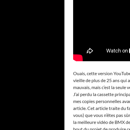
Ouais, cette version YouTube
vieille de plus de 25 ans qui
mauvais, mais c’est la seule v
J’ai perdu la cassette princ
mes copies personnelles avant
article. Cet article traite du
vous) que vous n’êtes pas sûr 
la meilleure vidéo de BMX de 
bout du projet de produire c