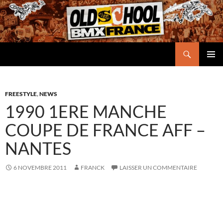
Aller
au
contenu
Recherche
Oldschool BMX France
MENU
PRINCI
FREESTYLE
,
NEWS
1990 1ERE MANCHE
COUPE DE FRANCE AFF –
NANTES
6 NOVEMBRE 2011
FRANCK
LAISSER UN COMMENTAIRE