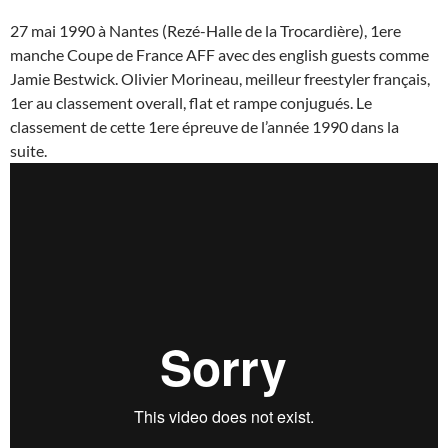
27 mai 1990 à Nantes (Rezé-Halle de la Trocardière), 1ere
manche Coupe de France AFF avec des english guests comme
Jamie Bestwick. Olivier Morineau, meilleur freestyler français,
1er au classement overall, flat et rampe conjugués. Le
classement de cette 1ere épreuve de l’année 1990 dans la
suite.