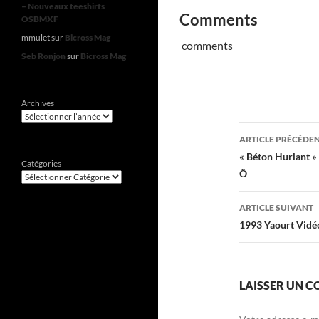
– Nouveaux teeshirts
Comments
OSBMXF
mmulet
sur
Bicross Mag
comments
Seb Ronjon
sur
Bicross Mag
Archives
Navigati
ARTICLE PRÉCÉDE
des
« Béton Hurlant » 
Catégories
Ô
articles
ARTICLE SUIVANT
1993 Yaourt Vidé
LAISSER UN 