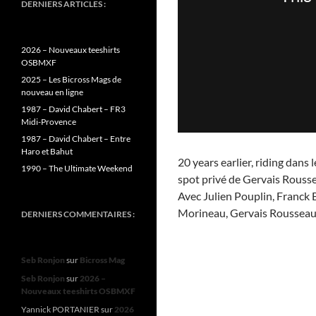
DERNIERS ARTICLES :
2026 – Nouveaux teeshirts
OSBMXF
2025 – Les Bicross Mags de
nouveau en ligne
1987 – David Chabert – FR3
Midi-Provence
1987 – David Chabert – Entre
Haro et Bahut
20 years earlier, riding dan
1990 – The Ultimate Weekend
spot privé de Gervais Rousse
Avec Julien Pouplin, Franck B
Morineau, Gervais Rousseau,
DERNIERS COMMENTAIRES :
Seb Ronjon
sur
Bicross Mag
Seb Ronjon
sur
2026 –
Nouveaux teeshirts OSBMXF
Yannick PORTANIER
sur
2026