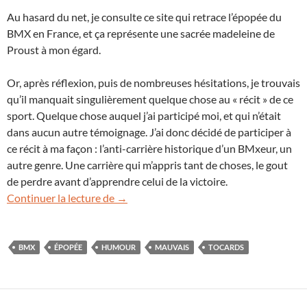
Au hasard du net, je consulte ce site qui retrace l’épopée du
BMX en France, et ça représente une sacrée madeleine de
Proust à mon égard.
Or, après réflexion, puis de nombreuses hésitations, je trouvais
qu’il manquait singulièrement quelque chose au « récit » de ce
sport. Quelque chose auquel j’ai participé moi, et qui n’était
dans aucun autre témoignage. J’ai donc décidé de participer à
ce récit à ma façon : l’anti-carrière historique d’un BMxeur, un
autre genre. Une carrière qui m’appris tant de choses, le gout
de perdre avant d’apprendre celui de la victoire.
Une autre histoire (humoristique) du B
Continuer la lecture de
→
BMX
ÉPOPÉE
HUMOUR
MAUVAIS
TOCARDS