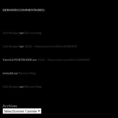
DERNIERS COMMENTAIRES :
Seb Ronjon
sur
Bicross Mag
Seb Ronjon
sur
2026 – Nouveaux teeshirts OSBMXF
Yannick PORTANIER
sur
2026 – Nouveaux teeshirts OSBMXF
mmulet
sur
Bicross Mag
Seb Ronjon
sur
Bicross Mag
Archives