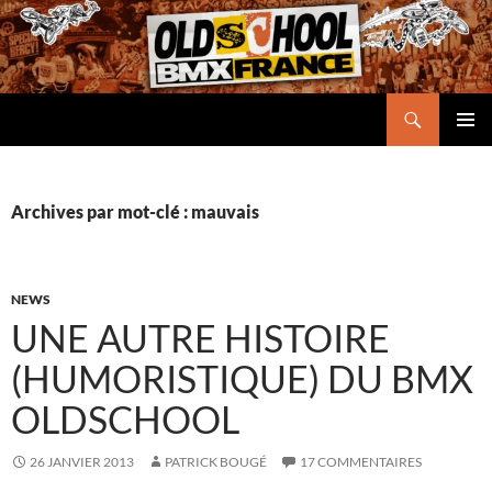
Aller
au
contenu
Recherche
Oldschool BMX France
MENU
PRINCI
Archives par mot-clé : mauvais
NEWS
UNE AUTRE HISTOIRE
(HUMORISTIQUE) DU BMX
OLDSCHOOL
26 JANVIER 2013
PATRICK BOUGÉ
17 COMMENTAIRES