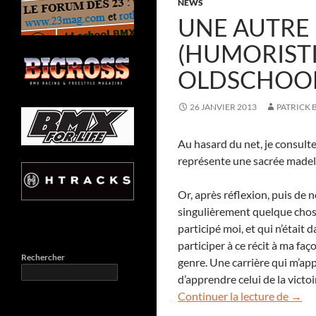
NEWS
UNE AUTRE 
(HUMORIST
OLDSCHOO
26 JANVIER 2013
PATRICK
Au hasard du net, je consulte
représente une sacrée madel
Or, après réflexion, puis de 
singulièrement quelque chose 
participé moi, et qui n’était
participer à ce récit à ma faç
Rechercher
genre. Une carrière qui m’app
d’apprendre celui de la victoi
Une a
Continuer la lecture de
→