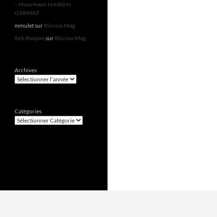
– Nouveaux teeshirts
OSBMXF
mmulet
sur
Bicross Mag
Seb Ronjon
sur
Bicross Mag
Archives
Catégories