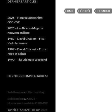
DERNIERS ARTICLES :
BMX
ÉPOPÉE
HUMOUR
2026 – Nouveaux teeshirts
OSBMXF
2025 – Les Bicross Mags de
nouveau en ligne
1987 – David Chabert – FR3
Midi-Provence
1987 – David Chabert – Entre
Haro et Bahut
1990 – The Ultimate Weekend
DERNIERS COMMENTAIRES :
Seb Ronjon
sur
Bicross Mag
Seb Ronjon
sur
2026 –
Nouveaux teeshirts OSBMXF
Yannick PORTANIER
sur
2026