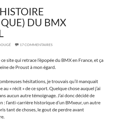
HISTOIRE
IQUE) DU BMX
L
 BOUGÉ
17 COMMENTAIRES
 ce site qui retrace l’épopée du BMX en France, et ça
eine de Proust à mon égard.
nombreuses hésitations, je trouvais qu’il manquait
au « récit » de ce sport. Quelque chose auquel j’ai
 dans aucun autre témoignage. J’ai donc décidé de
on : l’anti-carrière historique d’un BMxeur, un autre
ris tant de choses, le gout de perdre avant
re.
utre histoire (humoristique) du BMX Oldschool