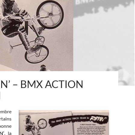
IN’ – BMX ACTION
M
embre
tains
 bonne
N’
, la