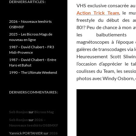
DERNIERS ARTICLES :
VHS exclusive consacrée a
Action Trick Team
, le mu
freestyle du début des a
2026 – Nouveaux teeshirts
80!? Peu de chance à mon a
OSBMXF
les balbutiements
2025 – Les Bicross Mags de
nouveau en ligne
magnétoscopes à l’époque 
1987 – David Chabert – FR3
galères de transcodages via 
Midi-Provence
Heureusement Scott Sliwin
1987 – David Chabert – Entre
l’occasion d’apprécier le 
Haro et Bahut
coulisses du Team, les sess
1990 – The Ultimate Weekend
photos avec Windy Osborn, et 
DERNIERS COMMENTAIRES :
Seb Ronjon
sur
Bicross Mag
Seb Ronjon
sur
2026 –
Nouveaux teeshirts OSBMXF
Yannick PORTANIER
sur
2026