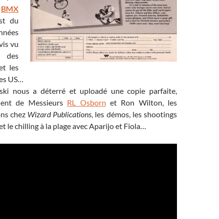
u
BMX
st du
nnées
vis vu
 des
et les
les US…
ski nous a déterré et uploadé une copie parfaite,
talent de Messieurs
RL Osborn
et Ron Wilton, les
ions chez
Wizard Publications
, les démos, les shootings
le chilling à la plage avec Aparijo et Fiola…