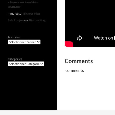
– Nouveaux teeshirts
OSBMXF
mmulet
sur
Bicross Mag
Seb Ronjon
sur
Bicross Mag
Archives
Catégories
Comments
comments