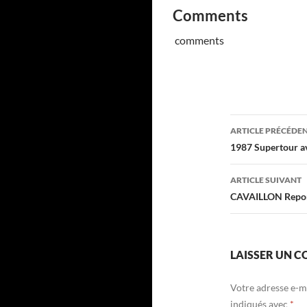
Comments
comments
Navigati
ARTICLE PRÉCÉDE
des
1987 Supertour av
articles
ARTICLE SUIVANT
CAVAILLON Repo
LAISSER UN 
Votre adresse e-ma
indiqués avec
*