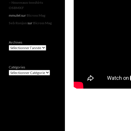
– Nouveaux teeshirts
OSBMXF
mmulet
sur
Bicross Mag
Seb Ronjon
sur
Bicross Mag
Archives
Catégories