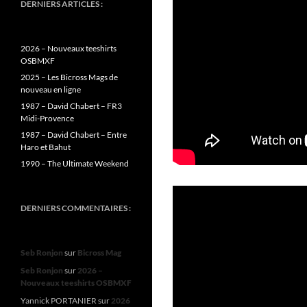
DERNIERS ARTICLES :
2026 – Nouveaux teeshirts
OSBMXF
2025 – Les Bicross Mags de
nouveau en ligne
1987 – David Chabert – FR3
Midi-Provence
1987 – David Chabert – Entre
Haro et Bahut
1990 – The Ultimate Weekend
DERNIERS COMMENTAIRES :
Seb Ronjon
sur
Bicross Mag
Seb Ronjon
sur
2026 –
Nouveaux teeshirts OSBMXF
Yannick PORTANIER
sur
2026