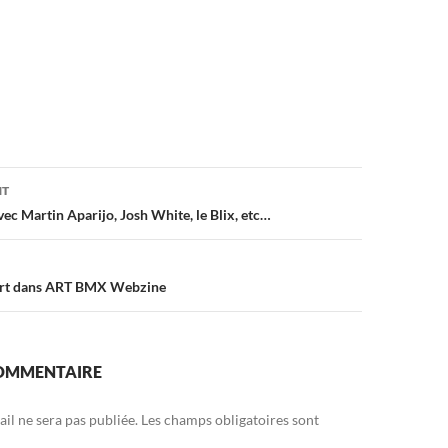
on
NT
ec Martin Aparijo, Josh White, le Blix, etc…
rt dans ART BMX Webzine
COMMENTAIRE
il ne sera pas publiée.
Les champs obligatoires sont