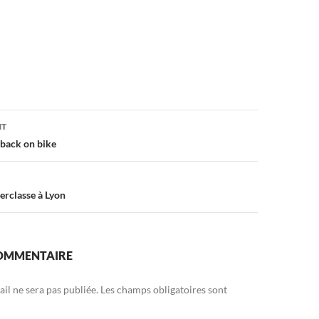
on
NT
back on bike
rclasse à Lyon
COMMENTAIRE
il ne sera pas publiée.
Les champs obligatoires sont