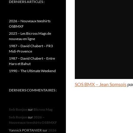
DERNIERS ARTICLES :
2026 – Nouveaux teeshirts
OSBMXF
2025 – Les Bicross Mags de
nouveau en ligne
1987 – David Chabert – FR3
Midi-Provence
1987 – David Chabert – Entre
Haro et Bahut
1990 – The Ultimate Weekend
SOS BMX – Jean Somsois
pa
DERNIERS COMMENTAIRES :
Seb Ronjon
sur
Bicross Mag
Seb Ronjon
sur
2026 –
Nouveaux teeshirts OSBMXF
Yannick PORTANIER
sur
2026