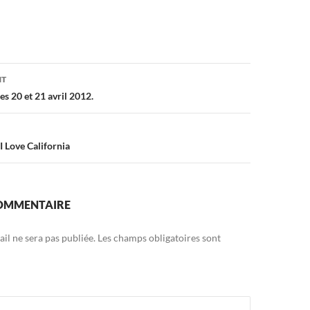
on
NT
es 20 et 21 avril 2012.
Love California
COMMENTAIRE
il ne sera pas publiée.
Les champs obligatoires sont