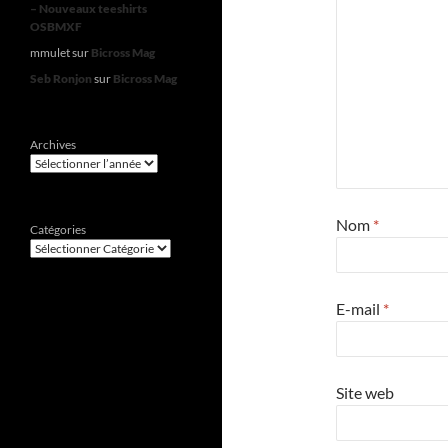
– Nouveaux teeshirts
OSBMXF
mmulet
sur
Bicross Mag
Seb Ronjon
sur
Bicross Mag
Archives
Nom
*
Catégories
E-mail
*
Site web