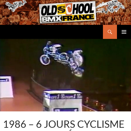
Aller
au
contenu
Recherche
Oldschool BMX France
MENU
PRINCI
1986 – 6 JOURS CYCLISME