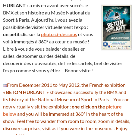
HURLANT
» a mis
en avant avec succès le
BMX et son histoire au Musée National du
Sport à Paris. Aujourd’hui, vous avez la
possibilité de visiter virtuellement l’expo :
un petit clic sur la
photo ci-dessous
et vous
voilà immergés à 360° au cœur du musée !
Libre à vous de vous balader de salles en
salles, de zoomer sur des détails, de
découvrir des nouveautés, de lire les cartels, bref de visiter
l’expo comme si vous y étiez… Bonne visite !
From December 2011 to May 2012, the French exhibition
«
BETON HURLANT »
showcased successfully the BMX and
its history at the National Museum of Sport in Paris… You can
now virtually visit the exhibition:
one click on the
picture
below
and you will be immersed at 360° in the heart of the
show! Feel free to wander from room to room, zoom in details,
discover surprises, visit as if you were in the museum… Enjoy