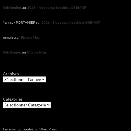
Seb Ronjon
sur
2026 – Nouveaux teeshirts OSBMXF
Yannick PORTANIER
sur
2026 – Nouveaux teeshirts OSBMXF
mmulet
sur
Bicross Mag
Seb Ronjon
sur
Bicross Mag
Archives
Catégories
Fièrement propulsé par WordPress