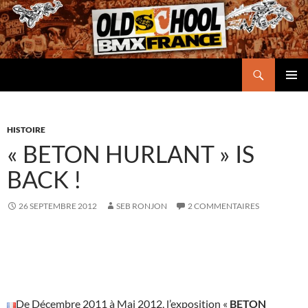
Aller
au
contenu
Recherche
Oldschool BMX France
MENU
PRINCI
HISTOIRE
« BETON HURLANT » IS
BACK !
26 SEPTEMBRE 2012
SEB RONJON
2 COMMENTAIRES
De Décembre 2011 à Mai 2012, l’exposition «
BETON