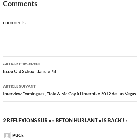
Comments
comments
Navigation
ARTICLE PRÉCÉDENT
des
Expo Old School dans le 78
articles
ARTICLE SUIVANT
Interview Dominguez, Fiola & Mc Coy à l’Interbike 2012 de Las Vegas
2 RÉFLEXIONS SUR « « BETON HURLANT » IS BACK ! »
PUCE