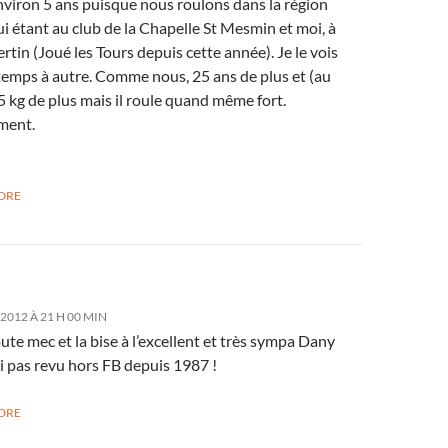
nviron 5 ans puisque nous roulons dans la région
ui étant au club de la Chapelle St Mesmin et moi, à
rtin (Joué les Tours depuis cette année). Je le vois
temps à autre. Comme nous, 25 ans de plus et (au
 kg de plus mais il roule quand même fort.
ment.
DRE
 2012 À 21 H 00 MIN
te mec et la bise à l’excellent et très sympa Dany
ai pas revu hors FB depuis 1987 !
DRE