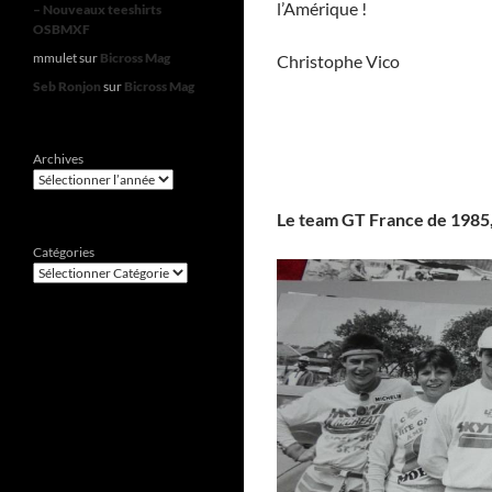
l’Amérique !
– Nouveaux teeshirts
OSBMXF
mmulet
sur
Bicross Mag
Christophe Vico
Seb Ronjon
sur
Bicross Mag
Archives
Le team GT France de 1985,
Catégories