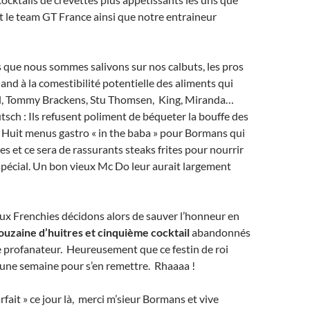
t le team GT France ainsi que notre entraineur
que nous sommes salivons sur nos calbuts, les pros
uand à la comestibilité potentielle des aliments qui
Hill, Tommy Brackens, Stu Thomsen, King, Miranda…
utsch : Ils refusent poliment de béqueter la bouffe des
! Huit menus gastro « in the baba » pour Bormans qui
s et ce sera de rassurants steaks frites pour nourrir
spécial. Un bon vieux Mc Do leur aurait largement
ux Frenchies décidons alors de sauver l’honneur en
ouzaine d’huitres et cinquième cocktail
abandonnés
ue profanateur. Heureusement que ce festin de roi
.une semaine pour s’en remettre. Rhaaaa !
fait » ce jour là, merci m’sieur Bormans et vive