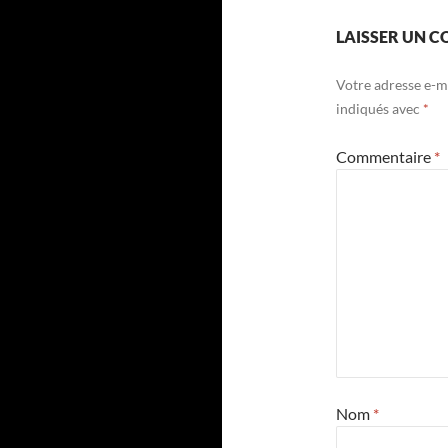
LAISSER UN 
Votre adresse e-ma
indiqués avec
*
Commentaire
*
Nom
*