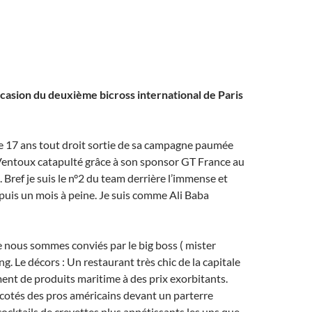
casion du deuxième bicross international de Paris
e 17 ans tout droit sortie de sa campagne paumée
 Ventoux catapulté grâce à son sponsor GT France au
. Bref je suis le n°2 du team derrière l’immense et
uis un mois à peine. Je suis comme Ali Baba
 nous sommes conviés par le big boss ( mister
. Le décors : Un restaurant très chic de la capitale
ent de produits maritime à des prix exorbitants.
cotés des pros américains devant un parterre
 cocktails de crevettes plus appétissants les uns que