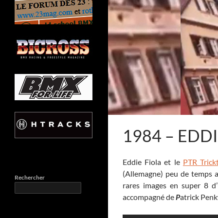
1984 – EDD
Eddie Fiola et le
PTR Trick
(Allemagne) peu de temps 
Rechercher
rares images en super 8 d
accompagné de
P
atrick Penk