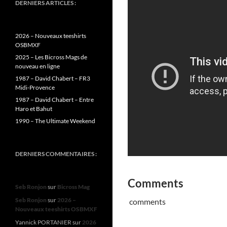
DERNIERS ARTICLES :
2026 – Nouveaux teeshirts
OSBMXF
2025 – Les Bicross Mags de
nouveau en ligne
1987 – David Chabert – FR3
Midi-Provence
1987 – David Chabert – Entre
Haro et Bahut
1990 – The Ultimate Weekend
DERNIERS COMMENTAIRES :
Comments
Seb Ronjon
sur
Bicross Mag
Seb Ronjon
sur
2026 –
comments
Nouveaux teeshirts OSBMXF
Yannick PORTANIER
sur
2026