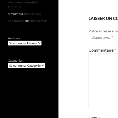
– Nouveaux teeshirts
OSBMXF
mmulet
sur
Bicross Mag
LAISSER UN 
Seb Ronjon
sur
Bicross Mag
Votre adresse e-ma
indiqués avec
*
Archives
Commentaire
*
Catégories
Nom
*