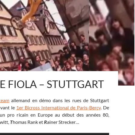
IE FIOLA – STUTTGART
team
allemand en démo dans les rues de Stuttgart
avant le
1er Bicross International de Paris-Bercy
. De
’un pro ricain en Europe au début des années 80,
witt,
T
homas Rank et
R
ainer Strecker
…