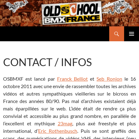
Aller
au
contenu
Recherche
Oldschool BMX France
MENU
PRINCI
CONTACT / INFOS
OSBMXF est lancé par
Franck Belliot
et
Seb Ronjon
le 16
octobre 2011 avec une envie de rassembler toutes les archives
vidéos et autres sympathiques vieilleries sur le bicross en
France des années 80/90. Pas mal d’archives existaient déjà
mais éparpillées sur le web. L’idée était de rendre ça plus
convivial et accessible au plus grand nombre, en parallèle de
l’excellent et mythique
23mag
, plus axé freestyle et plus
international, d’
Eric Rothenbusch
. Puis se sont greffés des
scans, des numérisations de vidéos VHS, des interviews (peu