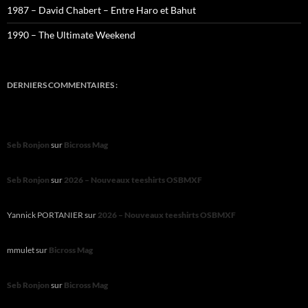
1987 – David Chabert – Entre Haro et Bahut
1990 – The Ultimate Weekend
DERNIERS COMMENTAIRES :
Seb Ronjon
sur
Bicross Mag
Seb Ronjon
sur
2026 – Nouveaux teeshirts OSBMXF
Yannick PORTANIER
sur
2026 – Nouveaux teeshirts OSBMXF
mmulet
sur
Bicross Mag
Seb Ronjon
sur
Bicross Mag