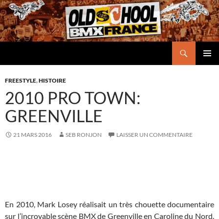
Aller
au
contenu
Recherche
Oldschool BMX France
MENU
PRINCI
FREESTYLE
,
HISTOIRE
2010 PRO TOWN:
GREENVILLE
21 MARS 2016
SEB RONJON
LAISSER UN COMMENTAIRE
En 2010, Mark Losey réalisait un très chouette documentaire
sur l’incroyable scène BMX de Greenville en Caroline du Nord.