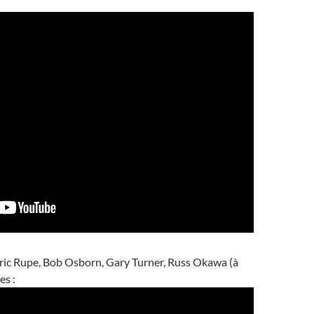
Eric Rupe, Bob Osborn, Gary Turner, Russ Okawa (à
es :