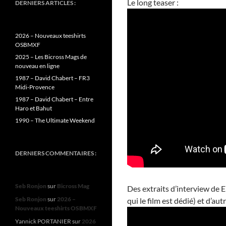
Le long teaser :
DERNIERS ARTICLES :
2026 – Nouveaux teeshirts
OSBMXF
2025 – Les Bicross Mags de
nouveau en ligne
1987 – David Chabert – FR3
Midi-Provence
1987 – David Chabert – Entre
Haro et Bahut
1990 – The Ultimate Weekend
DERNIERS COMMENTAIRES :
Seb Ronjon
sur
Bicross Mag
Des extraits d’interview de 
Seb Ronjon
sur
2026 –
qui le film est dédié) et d’autr
Nouveaux teeshirts OSBMXF
Yannick PORTANIER
sur
2026