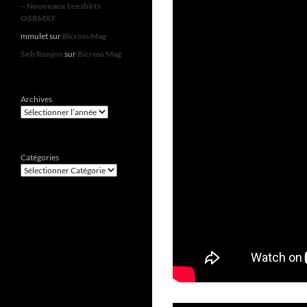
– Nouveaux teeshirts
OSBMXF
mmulet
sur
Bicross Mag
Seb Ronjon
sur
Bicross Mag
Archives
Catégories