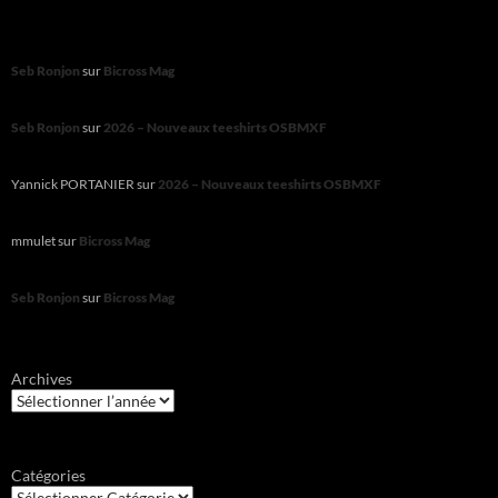
Seb Ronjon
sur
Bicross Mag
Seb Ronjon
sur
2026 – Nouveaux teeshirts OSBMXF
Yannick PORTANIER
sur
2026 – Nouveaux teeshirts OSBMXF
mmulet
sur
Bicross Mag
Seb Ronjon
sur
Bicross Mag
Archives
Catégories