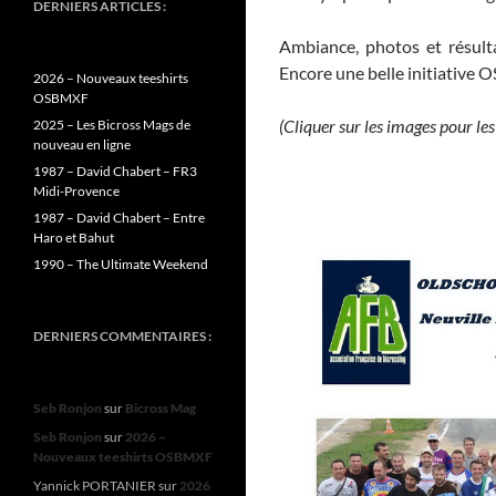
DERNIERS ARTICLES :
Ambiance, photos et résult
Encore une belle initiative O
2026 – Nouveaux teeshirts
OSBMXF
(Cliquer sur les images pour les
2025 – Les Bicross Mags de
nouveau en ligne
1987 – David Chabert – FR3
Midi-Provence
1987 – David Chabert – Entre
Haro et Bahut
1990 – The Ultimate Weekend
DERNIERS COMMENTAIRES :
Seb Ronjon
sur
Bicross Mag
Seb Ronjon
sur
2026 –
Nouveaux teeshirts OSBMXF
Yannick PORTANIER
sur
2026