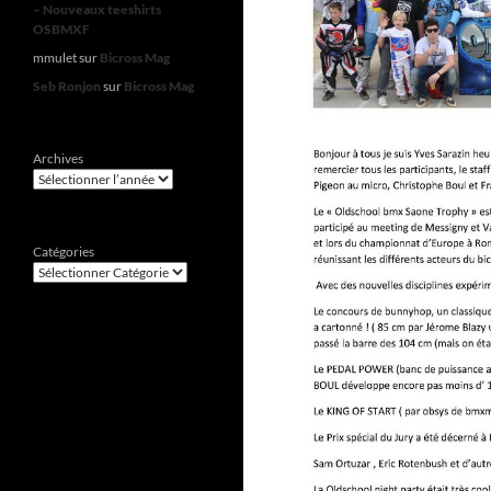
– Nouveaux teeshirts
OSBMXF
mmulet
sur
Bicross Mag
Seb Ronjon
sur
Bicross Mag
Archives
Catégories