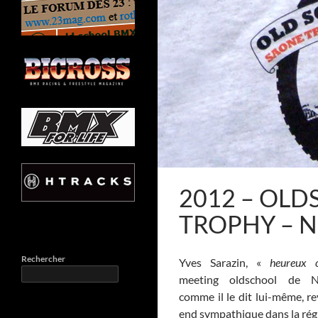
2012 – OL
TROPHY – N
Rechercher
Yves Sarazin, «
heureux o
meeting oldschool de Neu
comme il le dit lui-même, re
end sympathique dans la rég