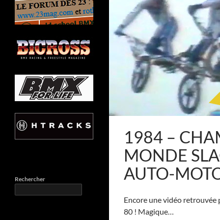
1984 – CH
MONDE SLAG
AUTO-MOT
Rechercher
Encore une vidéo retrouvée 
80 ! Magique…