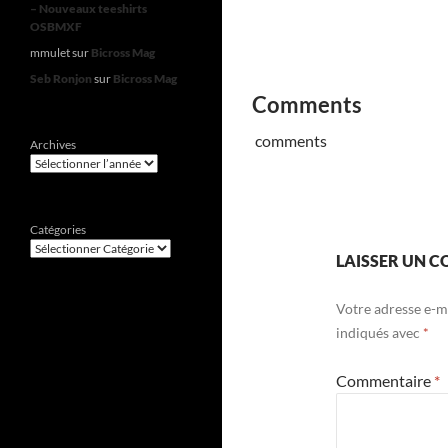
– Nouveaux teeshirts
OSBMXF
mmulet
sur
Bicross Mag
Seb Ronjon
sur
Bicross Mag
Comments
comments
Archives
Catégories
LAISSER UN 
Votre adresse e-ma
indiqués avec
*
Commentaire
*