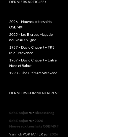
DERNIERS ARTICLES :
2026 – Nouveaux teeshirts
OSBMXF
2025 – Les Bicross Mags de
nouveau en ligne
1987 – David Chabert – FR3
Midi-Provence
1987 – David Chabert – Entre
Haro et Bahut
1990 – The Ultimate Weekend
DERNIERS COMMENTAIRES :
Seb Ronjon
sur
Bicross Mag
Seb Ronjon
sur
2026 –
Nouveaux teeshirts OSBMXF
Yannick PORTANIER
sur
2026