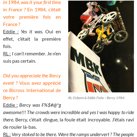
In 1984, was it your first time
in France ?
En 1984, c’était
votre première fois en
France ?
Eddie :
Yes it was.
Oui en
effet, c’était la première
fois.
RL :
I can’t remember.
Je n’en
suis pas certain.
Did you appreciate the Bercy
event ?
Vous avez apprécié
ce Bicross International de
Bercy ?
RL Osborn & Eddie Fiola – Bercy 1984
Eddie :
Bercy was F%$#@*g
awesome!!! The crowds were incredible and yes I was happy to ride
there.
Bercy, c’était dingue, la foule était incroyable. J’étais ravi
de rouler là-bas.
RL :
Very stoked to be there. Were the ramps undervert ? The people