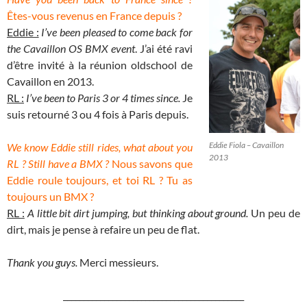
Êtes-vous revenus en France depuis ?
Eddie :
I’ve been pleased to come back for
the Cavaillon OS BMX event
. J’ai été ravi
d’être invité à la réunion oldschool de
Cavaillon en 2013.
RL :
I’ve been to Paris 3 or 4 times since.
Je
suis retourné 3 ou 4 fois à Paris depuis.
Eddie Fiola – Cavaillon
We know Eddie still rides, what about you
2013
RL ? Still have a BMX ?
Nous savons que
Eddie roule toujours, et toi RL ? Tu as
toujours un BMX ?
RL :
A little bit dirt jumping, but thinking about ground.
Un peu de
dirt, mais je pense à refaire un peu de flat.
Thank you guys.
Merci messieurs.
____________________________________________