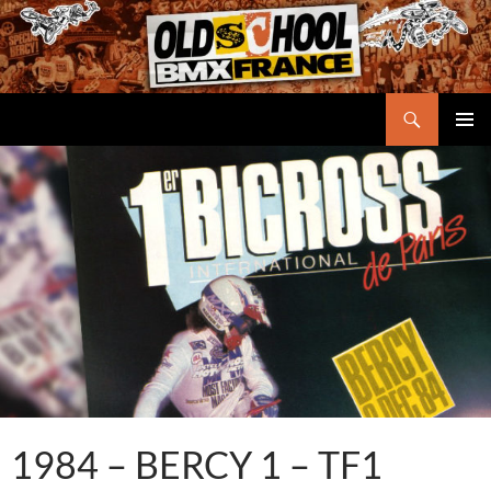
Aller
au
contenu
Recherche
Oldschool BMX France
MENU
PRINCI
1984 – BERCY 1 – TF1