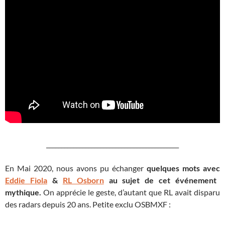
____________________________________________
En Mai 2020, nous avons pu échanger
quelques mots avec
Eddie Fiola
&
RL Osborn
au sujet de cet événement
mythique.
On apprécie le geste, d’autant que RL avait disparu
des radars depuis 20 ans. Petite exclu OSBMXF :