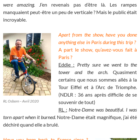
were amazing.
J’en revenais pas d’être là. Les rampes
manquaient peut-être un peu de verticale ? Mais le public était
incroyable.
Apart from the show, have you done
anything else in Paris during this trip ?
A part le show, qu’avez-vous fait à
Paris ?
Eddie :
Pretty sure we went to the
tower and the arch.
Quasiment
certains que nous sommes allés à la
Tour Eiffel et à l’Arc de Triomphe.
(NDLR : 36 ans après difficile de se
RL Osborn – Avril 2020
souvenir de tout)
RL :
Notre-Dame was beautiful. I was
torn apart when it burned.
Notre-Dame était magnifique, j’ai été
déchiré quand elle a brulé.
Have you been back to France since ?