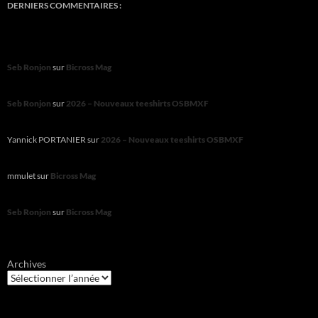
DERNIERS COMMENTAIRES :
Seb Ronjon
sur
Bicross Mag
Seb Ronjon
sur
2026 – Nouveaux teeshirts OSBMXF
Yannick PORTANIER
sur
2026 – Nouveaux teeshirts OSBMXF
mmulet
sur
Bicross Mag
Seb Ronjon
sur
Bicross Mag
Archives