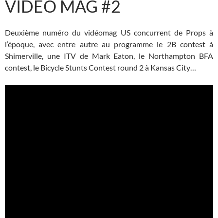
VIDEO MAG #2
Deuxième numéro du vidéomag US concurrent de Props à
l’époque, avec entre autre au programme le 2B contest à
Shimerville, une ITV de Mark Eaton, le Northampton BFA
contest, le Bicycle Stunts Contest round 2 à Kansas City…