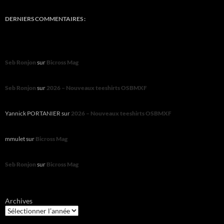
DERNIERS COMMENTAIRES :
Seb Ronjon
sur
Bicross Mag
Seb Ronjon
sur
2026 – Nouveaux teeshirts OSBMXF
Yannick PORTANIER
sur
2026 – Nouveaux teeshirts OSBMXF
mmulet
sur
Bicross Mag
Seb Ronjon
sur
Bicross Mag
Archives