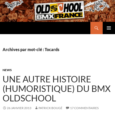
Aller
au
contenu
Recherche
Oldschool BMX France
MENU
PRINCI
Archives par mot-clé : Tocards
NEWS
UNE AUTRE HISTOIRE
(HUMORISTIQUE) DU BMX
OLDSCHOOL
26 JANVIER 2013
PATRICK BOUGÉ
17 COMMENTAIRES