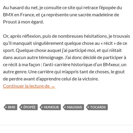
Au hasard du net, je consulte ce site qui retrace l’épopée du
BMX en France, et ça représente une sacrée madeleine de
Proust à mon égard.
Or, après réflexion, puis de nombreuses hésitations, je trouvais
qu’il manquait singulièrement quelque chose au « récit » de ce
sport. Quelque chose auquel j’ai participé moi, et qui n’était
dans aucun autre témoignage. J’ai donc décidé de participer à
ce récit à ma façon : l’anti-carrière historique d’un BMxeur, un
autre genre. Une carrière qui m’appris tant de choses, le gout
de perdre avant d’apprendre celui de la victoire.
Une autre histoire (humoristique) du B
Continuer la lecture de
→
BMX
ÉPOPÉE
HUMOUR
MAUVAIS
TOCARDS