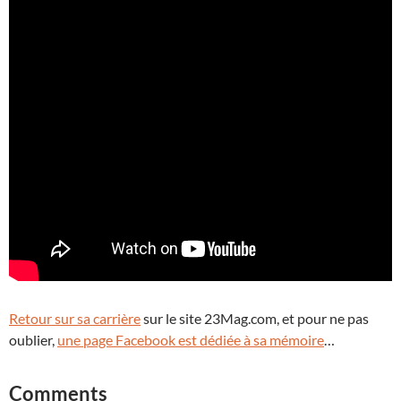
Retour sur sa carrière
sur le site 23Mag.com, et pour ne pas
oublier,
une page Facebook est dédiée à sa mémoire
…
Comments