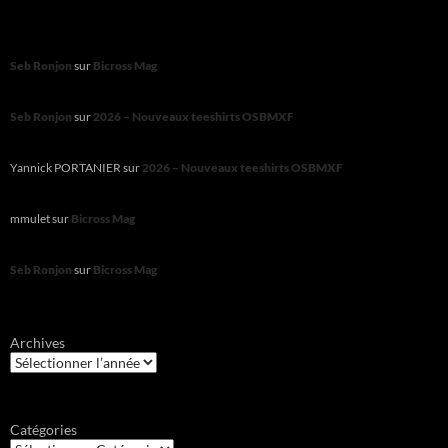
Seb Ronjon
sur
Bicross Mag
Seb Ronjon
sur
2026 – Nouveaux teeshirts OSBMXF
Yannick PORTANIER
sur
2026 – Nouveaux teeshirts OSBMXF
mmulet
sur
Bicross Mag
Seb Ronjon
sur
Bicross Mag
Archives
Catégories