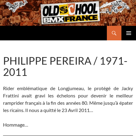
Aller
au
contenu
Recherche
Oldschool BMX France
MENU
PRINCI
PHILIPPE PEREIRA / 1971-
2011
Rider emblématique de Longjumeau, le protégé de Jacky
Frattini avait gravi les échelons pour devenir le meilleur
ramprider français à la fin des années 80. Même jusqu’à épater
les ricains. Il nous a quitté le 23 Avril 2011…
Hommage…