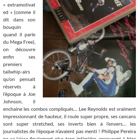
« extramotivat
ed » (comme il
dit dans son
bouquin
quand il parle
du Mega Free),
on découvre
enfin ses
premiers
tailwhip-airs
qu’on pensait
réservés à
l’époque à Joe
Johnson, il
enchaine les combos compliqués… Lee Reynolds est vraiment
impressionnant de hauteur, il roule super propre, ses cancans
sont super stretched, ses inverts bien à l’envers… les
journalistes de l’époque n’avaient pas menti ! Philippe Pereira
ne se laisse finalement plus trop intimider, encouragé à bloc