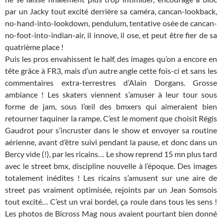
par un Jacky tout excité derrière sa caméra, cancan-lookback,
no-hand-into-lookdown, pendulum, tentative osée de cancan-
no-foot-into-indian-air, il innove, il ose, et peut être fier de sa
quatrième place !
Puis les pros envahissent le half, des images qu’on a encore en
tête grâce à FR3, mais d’un autre angle cette fois-ci et sans les
commentaires extra-terrestres d’Alain Dorgans. Grosse
ambiance ! Les skaters viennent s’amuser à leur tour sous
forme de jam, sous l’œil des bmxers qui aimeraient bien
retourner taquiner la rampe. C’est le moment que choisit Régis
Gaudrot pour s’incruster dans le show et envoyer sa routine
aérienne, avant d’être suivi pendant la pause, et donc dans un
Bercy vide (!), par les ricains… Le show reprend 15 mn plus tard
avec le street bmx, discipline nouvelle à l’époque. Des images
totalement inédites ! Les ricains s’amusent sur une aire de
street pas vraiment optimisée, rejoints par un Jean Somsois
tout excité… C’est un vrai bordel, ça roule dans tous les sens !
Les photos de Bicross Mag nous avaient pourtant bien donné