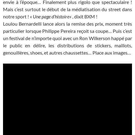
envie à l’époque… Finalement plus rigolo que spectaculaire !
Mais c’est surtout le début de la médiatisation du street dans
notre sport ! «
Une page d’histoire
« , dixit BXM !
Loulou Bernardelli lance alors la remise des prix, moment très
particulier lorsque Philippe Pereira reçoit sa coupe… Puis c’est
un festival de n’importe quoi avec un Ron Wilkerson happé par
le public en délire, les distributions de stickers, maillots,
genouillères, shoes, et autres chaussettes… Place aux images…