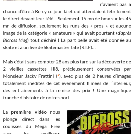
n’avaient pas la
chance d’être à Bercy ce jour-là et qui attendaient fébrilement
le direct devant leur télé… Seulement 15 mn de bmx sur les 45
mn de diffusion, seulement les runs des « pros », et aucune
image de la catégorie « amateurs » qui avait pourtant (
d’après
Bicross Mag
) tout déchiré ! La part belle avait été donnée au
skate et à un live de Skatemaster Tate (R.I.P)…
Mais c’était sans compter 28 ans plus tard sur la découverte de
2 vieilles cassettes Hi8, précieusement conservées par
Monsieur Jacky Frattini (
*
), avec plus de 2 heures d’images
totalement inédites de cet événement filmées de l’intérieur,
des entrainements à la remise des prix ! Une magnifique
tranche d’histoire de notre sport…
La
première vidéo
nous
plonge direct dans les
coulisses du Mega Free
avec les meilleurs