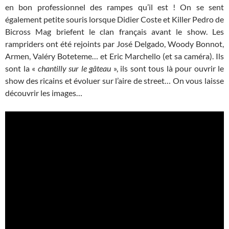
en bon professionnel des rampes qu’il est ! On se sent
également petite souris lorsque Didier Coste et Killer Pedro de
Bicross Mag briefent le clan français avant le show. Les
rampriders ont été rejoints par José Delgado, Woody Bonnot,
Armen, Valéry Boteteme… et Eric Marchello (et sa caméra). Ils
sont la «
chantilly sur le gâteau
», ils sont tous là pour ouvrir le
show des ricains et évoluer sur l’aire de street… On vous laisse
découvrir les images…