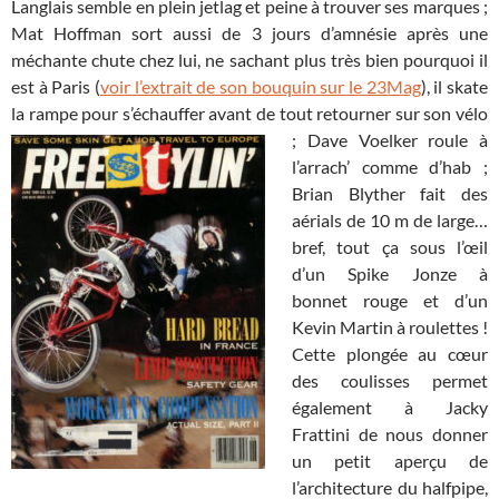
Langlais semble en plein jetlag et peine à trouver ses marques ;
Mat Hoffman sort aussi de 3 jours d’amnésie après une
méchante chute chez lui, ne sachant plus très bien pourquoi il
est à Paris (
voir l’extrait de son bouquin sur le 23Mag
), il skate
la rampe pour s’échauffer avant de tout retourner sur son vélo
;
Dave Voelker roule à
l’arrach’ comme d’hab ;
Brian Blyther fait des
aérials de 10 m de large…
bref, tout ça sous l’œil
d’un Spike Jonze à
bonnet rouge et d’un
Kevin Martin à roulettes !
Cette plongée au cœur
des coulisses permet
également à Jacky
Frattini de nous donner
un petit aperçu de
l’architecture du halfpipe,