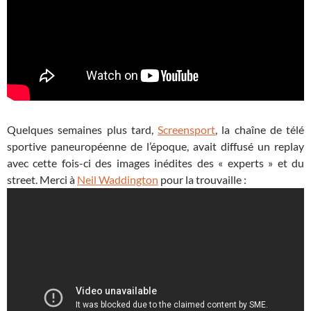
Quelques semaines plus tard,
Screensport
, la chaîne de télé
sportive paneuropéenne de l’époque, avait diffusé un replay
avec cette fois-ci des images inédites des « experts » et du
street. Merci à
Neil Waddington
pour la trouvaille :