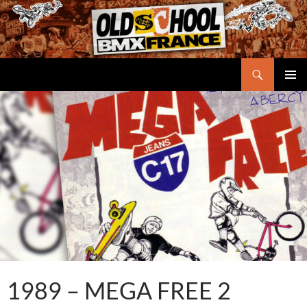
Aller
au
contenu
Recherche
Oldschool BMX France
MENU
PRINCI
1989 – MEGA FREE 2