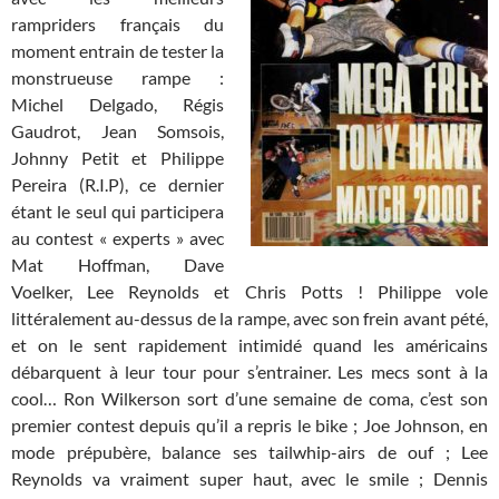
rampriders français du
moment entrain de tester la
monstrueuse rampe :
Michel Delgado, Régis
Gaudrot, Jean Somsois,
Johnny Petit et Philippe
Pereira (R.I.P), ce dernier
étant le seul qui participera
au contest « experts » avec
Mat Hoffman, Dave
Voelker, Lee Reynolds et Chris Potts ! Philippe vole
littéralement au-dessus de la rampe, avec son frein avant pété,
et on le sent rapidement intimidé quand les américains
débarquent à leur tour pour s’entrainer. Les mecs sont à la
cool… Ron Wilkerson sort d’une semaine de coma, c’est son
premier contest depuis qu’il a repris le bike ; Joe Johnson, en
mode prépubère, balance ses tailwhip-airs de ouf ; Lee
Reynolds va vraiment super haut, avec le smile ; Dennis