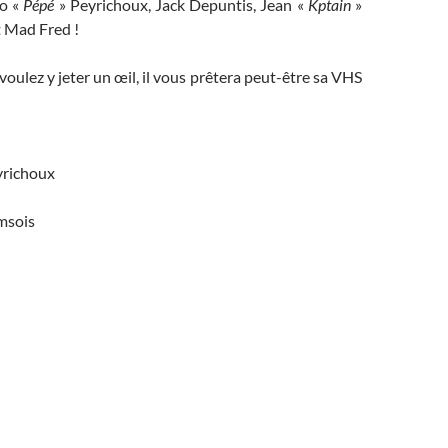
o «
Pépé
» Peyrichoux, Jack Depuntis, Jean «
Kptain
»
t Mad Fred !
oulez y jeter un œil, il vous prêtera peut-être sa VHS
eyrichoux
omsois