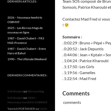
Team SOS composé de Brun
DERNIERS ARTICLES :
Somsois, Patrice Kharoubi e
2026 – Nouveaux teeshirts
Contactez Mad Fred si vous v
OSBMXF
!
2025 – Les Bicross Mags de
nouveau en ligne
Sommaire :
1987 – David Chabert – FR3
. 0:02:29 : Bruno « Pépé » P
Midi-Provence
. 0:20:52 : Jack Depuntis
1987 – David Chabert – Entre
Haro et Bahut
. 0:44:06 : Jean « Kptain » S
1990 – The Ultimate Weekend
. 1:04:24 : Patrice Kharoubi
. 1:17:50 : Les Girls
. 1:19:56 : Gamelles
DERNIERS COMMENTAIRES :
. 1:22:54 : Mad Fred
Seb Ronjon
sur
Bicross Mag
Comments
Seb Ronjon
sur
2026 –
comments
Nouveaux teeshirts OSBMXF
Yannick PORTANIER
sur
2026