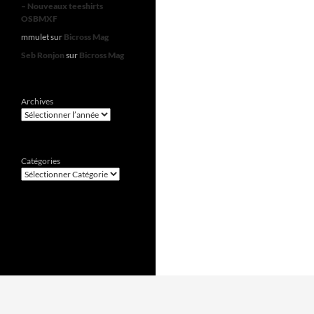
– Nouveaux teeshirts
OSBMXF
mmulet
sur
Bicross Mag
Seb Ronjon
sur
Bicross Mag
Archives
Catégories