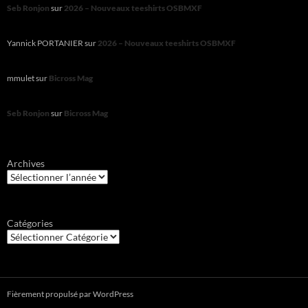
Seb Ronjon
sur
2026 – Nouveaux teeshirts OSBMXF
Yannick PORTANIER
sur
2026 – Nouveaux teeshirts OSBMXF
mmulet
sur
Bicross Mag
Seb Ronjon
sur
Bicross Mag
Archives
Catégories
Fièrement propulsé par WordPress