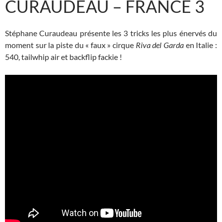
CURAUDEAU – FRANCE 3
Stéphane Curaudeau présente les 3 tricks les plus énervés du
moment sur la piste du « faux » cirque
Riva del Garda
en Italie :
540, tailwhip air et backflip fackie !