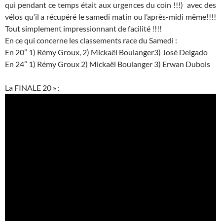
qui pendant ce temps était aux urgences du coin !!!) avec des
vélos qu’il a récupéré le samedi matin ou l’après-midi même!!!!
Tout simplement impressionnant de facilité !!!!
En ce qui concerne les classements race du Samedi :
En 20’’ 1) Rémy Groux, 2) Mickaël Boulanger3) José Delgado
En 24’’ 1) Rémy Groux 2) Mickaël Boulanger 3) Erwan Dubois
La FINALE 20 » :