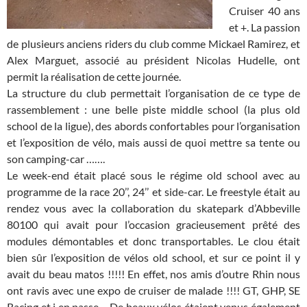
Cruiser 40 ans
et +. La passion
de plusieurs anciens riders du club comme Mickael Ramirez, et
Alex Marguet, associé au président Nicolas Hudelle, ont
permit la réalisation de cette journée.
La structure du club permettait l’organisation de ce type de
rassemblement : une belle piste middle school (la plus old
school de la ligue), des abords confortables pour l’organisation
et l’exposition de vélo, mais aussi de quoi mettre sa tente ou
son camping-car …….
Le week-end était placé sous le régime old school avec au
programme de la race 20’’, 24’’ et side-car. Le freestyle était au
rendez vous avec la collaboration du skatepark d’Abbeville
80100 qui avait pour l’occasion gracieusement prêté des
modules démontables et donc transportables. Le clou était
bien sûr l’exposition de vélos old school, et sur ce point il y
avait du beau matos !!!!! En effet, nos amis d’outre Rhin nous
ont ravis avec une expo de cruiser de malade !!!! GT, GHP, SE
Racing et j en passe… De beaux vélos étaient venus également