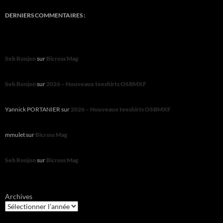
DERNIERS COMMENTAIRES :
Seb Ronjon
sur
Bicross Mag
Seb Ronjon
sur
2026 – Nouveaux teeshirts OSBMXF
Yannick PORTANIER
sur
2026 – Nouveaux teeshirts OSBMXF
mmulet
sur
Bicross Mag
Seb Ronjon
sur
Bicross Mag
Archives