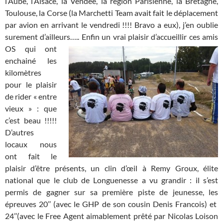
l’Aube, l’Alsace, la Vendée, la région Parisienne, la Bretagne,
Toulouse, la Corse (la Marchetti Team avait fait le déplacement
par avion en arrivant le vendredi !!!! Bravo a eux), j’en oublie
surement d’ailleurs…..
Enfin un vrai plaisir d’accueillir ces amis
OS qui ont
enchainé les
kilomètres
pour le plaisir
de rider « entre
vieux » : que
c’est beau !!!!!
D’autres
locaux nous
ont fait le
plaisir d’être présents, un clin d’œil à Remy Groux, élite
national que le club de Longuenesse a vu grandir : il s’est
permis de gagner sur sa première piste de jeunesse, les
épreuves 20’’ (avec le GHP de son cousin Denis Francois) et
24’’(avec le Free Agent aimablement prêté par Nicolas Loison