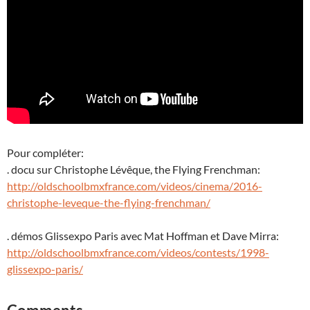
Pour compléter:
. docu sur Christophe Lévêque, the Flying Frenchman:
http://oldschoolbmxfrance.com/videos/cinema/2016-
christophe-leveque-the-flying-frenchman/
. démos Glissexpo Paris avec Mat Hoffman et Dave Mirra:
http://oldschoolbmxfrance.com/videos/contests/1998-
glissexpo-paris/